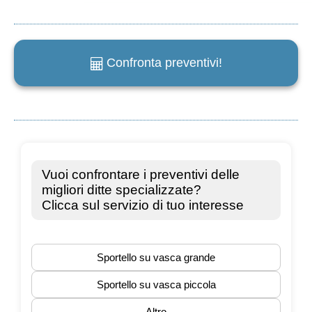
Confronta preventivi!
e
m
a
i
l