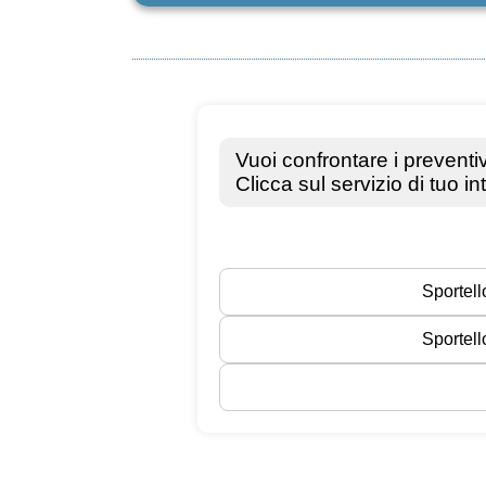
a
i
l