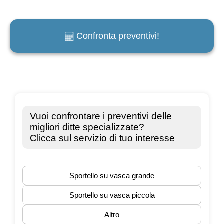
Confronta preventivi!
e
m
a
i
l