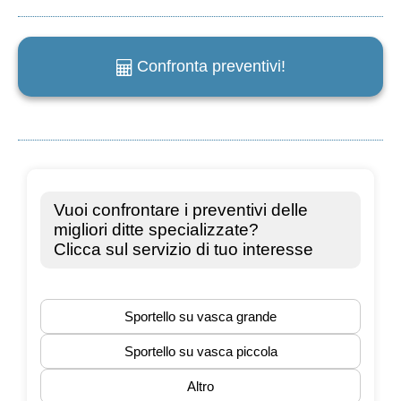
Confronta preventivi!
e
m
a
i
l