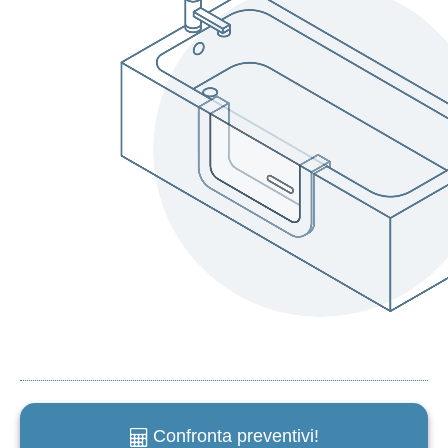
Confronta preventivi!
e