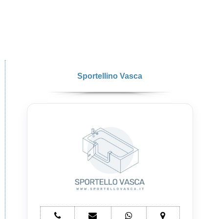
Sportellino Vasca
telefono
e-
whatsapp
mappa