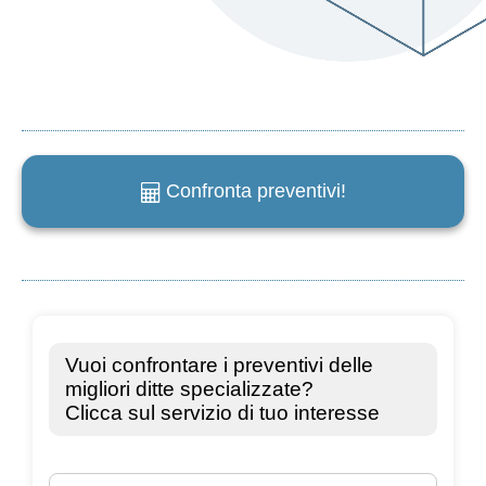
Confronta preventivi!
e
m
a
i
l