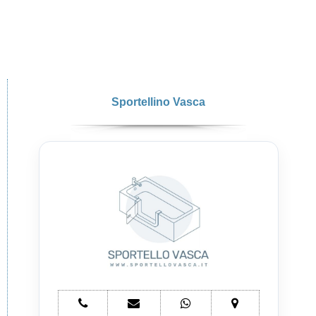
Sportellino Vasca
telefono
e-
whatsapp
mappa