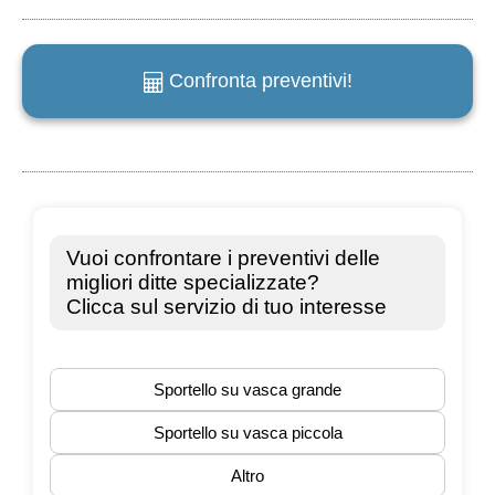
Confronta preventivi!
e
m
a
i
l