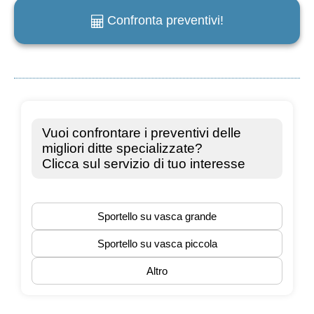
Confronta preventivi!
e
m
a
i
l