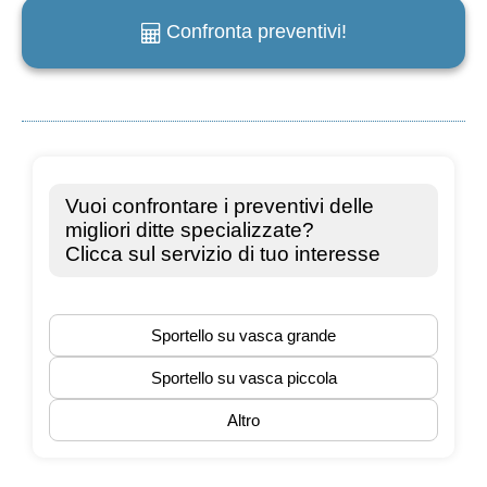
Confronta preventivi!
e
m
a
i
l