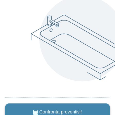
Confronta preventivi!
e